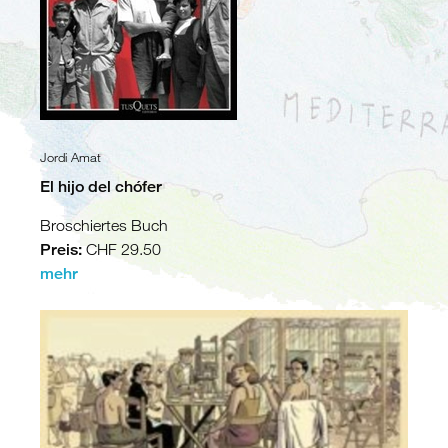
Algerien
Tunesien
Libyen
Malta
Nördliche
Mittelmeerküste
Jordi Amat
Spanien
El hijo del chófer
Frankreich
Italien
Broschiertes Buch
Preis:
CHF 29.50
Balkan
mehr
Slowenien
Kroatien
Montenegro
Bosnien
und
Herzegowina