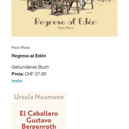
Albanien
Kosovo
Nordmazedonien
Serbien
Griechenland
/
Paco Roca
Türkei
Regreso al Edén
/
Zypern
Gebundenes Buch
Griechenland
Preis:
CHF 37.90
Türkei
mehr
Zypern
Levante
/
Ägypten
Syrien
Libanon