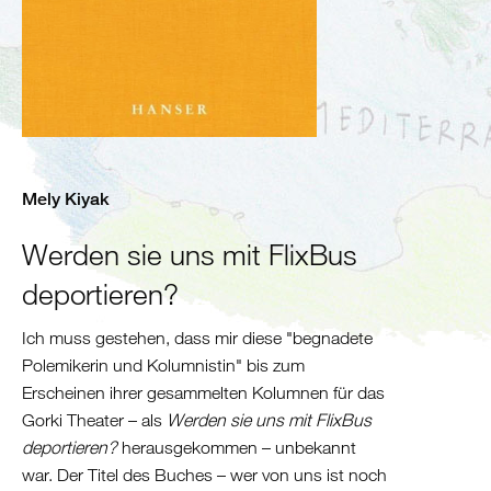
Algerien
Tunesien
Libyen
Malta
Nördliche
Mittelmeerküste
Spanien
Mely Kiyak
Frankreich
Italien
Werden sie uns mit FlixBus
deportieren?
Balkan
Slowenien
Ich muss gestehen, dass mir diese "begnadete
Kroatien
Polemikerin und Kolumnistin" bis zum
Montenegro
Erscheinen ihrer gesammelten Kolumnen für das
Bosnien
Gorki Theater – als
Werden sie uns mit FlixBus
und
deportieren?
herausgekommen – unbekannt
Herzegowina
war. Der Titel des Buches – wer von uns ist noch