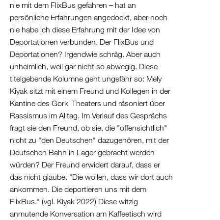
Albanien
nie mit dem FlixBus gefahren – hat an
Kosovo
persönliche Erfahrungen angedockt, aber noch
nie habe ich diese Erfahrung mit der Idee von
Nordmazedonien
Deportationen verbunden. Der FlixBus und
Serbien
Deportationen? Irgendwie schräg. Aber auch
Griechenland
unheimlich, weil gar nicht so abwegig. Diese
/
titelgebende Kolumne geht ungefähr so: Mely
Türkei
Kiyak sitzt mit einem Freund und Kollegen in der
/
Kantine des Gorki Theaters und räsoniert über
Zypern
Rassismus im Alltag. Im Verlauf des Gesprächs
Griechenland
fragt sie den Freund, ob sie, die "offensichtlich"
Türkei
nicht zu "den Deutschen" dazugehören, mit der
Zypern
Deutschen Bahn in Lager gebracht werden
Levante
würden? Der Freund erwidert darauf, dass er
/
das nicht glaube. "Die wollen, dass wir dort auch
Ägypten
ankommen. Die deportieren uns mit dem
FlixBus." (vgl. Kiyak 2022) Diese witzig
Syrien
anmutende Konversation am Kaffeetisch wird
Libanon