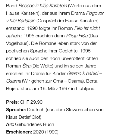
Band
Besede iz hiše Karlstein
(Worte aus dem
Hause Karlstein), der aus ihrem Drama
Pogovor
v hiši Karlstein
(Gespräch im Hause Karlstein)
entstand. 1990 folgte ihr Roman
Filio ist nicht
daheim
, 1995 erschien dann
Pticja Hiša
(Das
Vogelhaus). Die Romane leben stark von der
poetischen Sprache ihrer Gedichte. 1995
schrieb sie auch den noch unveröffentlichten
Roman
Šira
(Die Weite) und im selben Jahre
erschien ihr Drama für Kinder
Gremo k babici –
Osama
(Wir gehen zur Oma – Osama). Berta
Bojetu starb am 16. März 1997 in Ljubljana.
Preis:
CHF 29.90
Sprache:
Deutsch (aus dem Slowenischen von
Klaus Detlef Olof)
Art:
Gebundenes Buch
Erschienen:
2020 (1990)