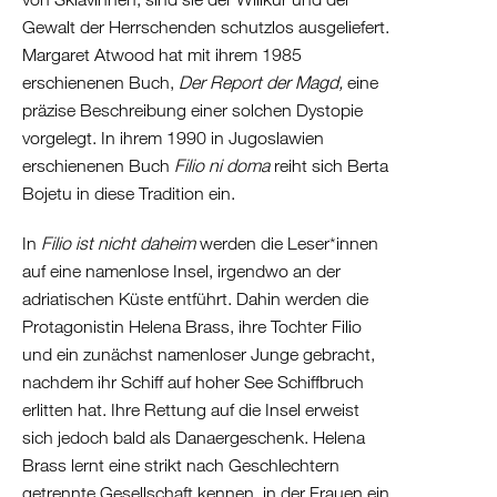
Albanien
Gewalt der Herrschenden schutzlos ausgeliefert.
Kosovo
Margaret Atwood hat mit ihrem 1985
Nordmazedonien
erschienenen Buch,
Der Report der Magd,
eine
Serbien
präzise Beschreibung einer solchen Dystopie
Griechenland
vorgelegt. In ihrem 1990 in Jugoslawien
/
erschienenen Buch
Filio ni doma
reiht sich Berta
Türkei
Bojetu in diese Tradition ein.
/
In
Filio ist nicht daheim
werden die Leser*innen
Zypern
auf eine namenlose Insel, irgendwo an der
Griechenland
adriatischen Küste entführt. Dahin werden die
Türkei
Protagonistin Helena Brass, ihre Tochter Filio
Zypern
und ein zunächst namenloser Junge gebracht,
Levante
nachdem ihr Schiff auf hoher See Schiffbruch
/
erlitten hat. Ihre Rettung auf die Insel erweist
Ägypten
sich jedoch bald als Danaergeschenk. Helena
Syrien
Brass lernt eine strikt nach Geschlechtern
Libanon
getrennte Gesellschaft kennen, in der Frauen ein