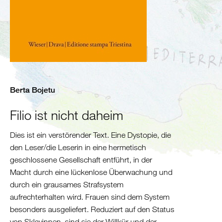
Algerien
Tunesien
Libyen
Malta
Nördliche
Mittelmeerküste
Spanien
Berta Bojetu
Frankreich
Italien
Filio ist nicht daheim
Balkan
Dies ist ein verstörender Text. Eine Dystopie, die
Slowenien
den Leser/die Leserin in eine hermetisch
Kroatien
geschlossene Gesellschaft entführt, in der
Montenegro
Macht durch eine lückenlose Überwachung und
durch ein grausames Strafsystem
Bosnien
aufrechterhalten wird. Frauen sind dem System
und
besonders ausgeliefert. Reduziert auf den Status
Herzegowina
von Sklavinnen, sind sie der Willkür und der