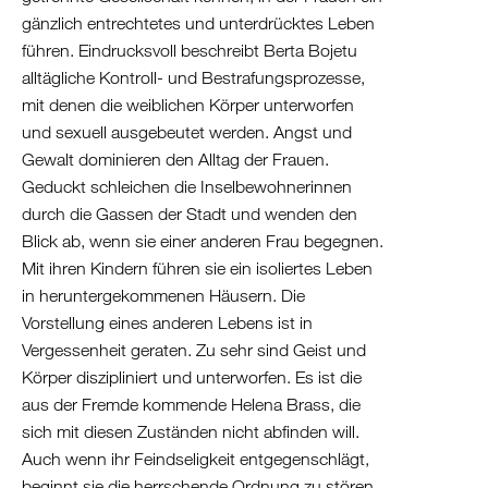
Israel
gänzlich entrechtetes und unterdrücktes Leben
Palästina
führen. Eindrucksvoll beschreibt Berta Bojetu
alltägliche Kontroll- und Bestrafungsprozesse,
Ägypten
mit denen die weiblichen Körper unterworfen
und sexuell ausgebeutet werden. Angst und
Gewalt dominieren den Alltag der Frauen.
Geduckt schleichen die Inselbewohnerinnen
durch die Gassen der Stadt und wenden den
Blick ab, wenn sie einer anderen Frau begegnen.
Mit ihren Kindern führen sie ein isoliertes Leben
in heruntergekommenen Häusern. Die
Vorstellung eines anderen Lebens ist in
Vergessenheit geraten. Zu sehr sind Geist und
Körper diszipliniert und unterworfen. Es ist die
aus der Fremde kommende Helena Brass, die
sich mit diesen Zuständen nicht abfinden will.
Auch wenn ihr Feindseligkeit entgegenschlägt,
beginnt sie die herrschende Ordnung zu stören.