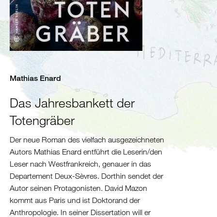
Algerien
Tunesien
Libyen
Malta
Nördliche
Mittelmeerküste
Mathias Enard
Spanien
Frankreich
Das Jahresbankett der
Italien
Totengräber
Balkan
Der neue Roman des vielfach ausgezeichneten
Slowenien
Autors Mathias Enard entführt die Leserin/den
Kroatien
Leser nach Westfrankreich, genauer in das
Montenegro
Departement Deux-Sèvres. Dorthin sendet der
Bosnien
Autor seinen Protagonisten. David Mazon
und
kommt aus Paris und ist Doktorand der
Herzegowina
Anthropologie. In seiner Dissertation will er