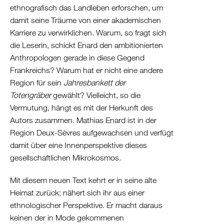
Albanien
ethnografisch das Landleben erforschen, um
Kosovo
damit seine Träume von einer akademischen
Nordmazedonien
Karriere zu verwirklichen. Warum, so fragt sich
Serbien
die Leserin, schickt Enard den ambitionierten
Griechenland
Anthropologen gerade in diese Gegend
Frankreichs? Warum hat er nicht eine andere
/
Region für sein
Jahresbankett der
Türkei
Totengräber
gewählt? Vielleicht, so die
/
Vermutung, hängt es mit der Herkunft des
Zypern
Autors zusammen. Mathias Enard ist in der
Griechenland
Region Deux-Sèvres aufgewachsen und verfügt
Türkei
damit über eine Innenperspektive dieses
Zypern
gesellschaftlichen Mikrokosmos.
Levante
/
Mit diesem neuen Text kehrt er in seine alte
Ägypten
Heimat zurück; nähert sich ihr aus einer
ethnologischer Perspektive. Er macht daraus
Syrien
keinen der in Mode gekommenen
Libanon