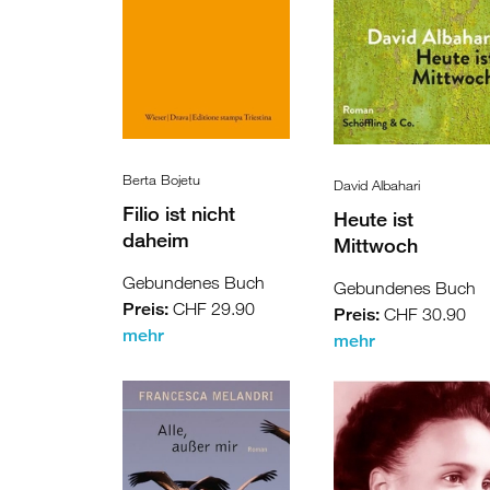
Montenegro
/
Bosnien
Zypern
und
Griechenland
Berta Bojetu
David Albahari
Herzegowina
Türkei
Filio ist nicht
Heute ist
daheim
Albanien
Zypern
Mittwoch
Gebundenes Buch
Gebundenes Buch
Kosovo
Levante
Preis:
CHF 29.90
Preis:
CHF 30.90
mehr
Nordmazedonien
/
mehr
Serbien
Ägypten
Syrien
Libanon