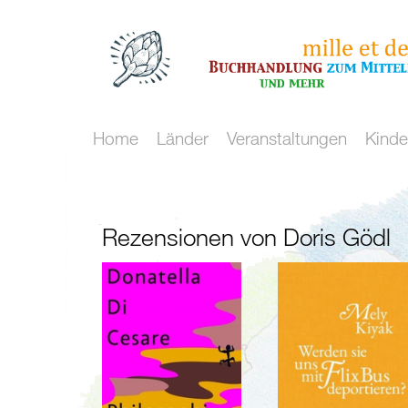
Home
Länder
Veranstaltungen
Kinde
Kulturraum
Maghreb
Mittelmeer
/
Rezensionen von Doris Gödl
Meer
Malta
und
Marokko
mehr
Algerien
Flucht
Tunesien