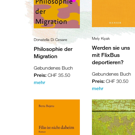
und
Libyen
Migration
Malta
Nördliche
Mely Kiyak
Donatella Di Cesare
Mittelmeerküste
Werden sie uns
Philosophie der
mit FlixBus
Migration
Spanien
deportieren?
Gebundenes Buch
Frankreich
Gebundenes Buch
Preis:
CHF 35.50
Preis:
CHF 30.50
mehr
Italien
mehr
Balkan
Griechenland
Slowenien
/
Kroatien
Türkei