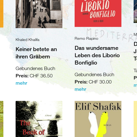
M
Remo Rapino
Khaled Khalifa
D
Das wundersame
Keiner betete an
J
Leben des Liborio
ihren Gräbern
T
Bonfiglio
Gebundenes Buch
T
Gebundenes Buch
Preis:
CHF 36.50
P
Preis:
CHF 30.00
mehr
m
mehr