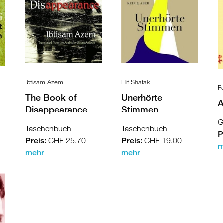
Ibtisam Azem
Elif Shafak
F
The Book of
Unerhörte
A
Disappearance
Stimmen
G
Taschenbuch
Taschenbuch
P
Preis:
CHF 25.70
Preis:
CHF 19.00
m
mehr
mehr