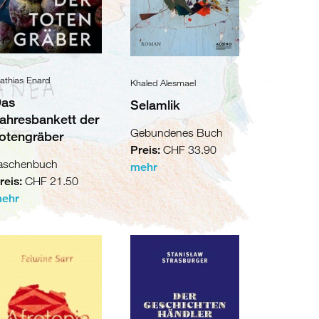
athias Enard
Khaled Alesmael
as
Selamlik
ahresbankett der
Gebundenes Buch
otengräber
Preis:
CHF 33.90
aschenbuch
mehr
reis:
CHF 21.50
ehr