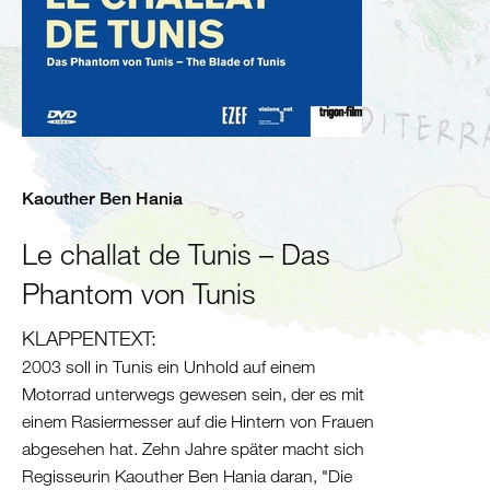
Algerien
Tunesien
Libyen
Malta
Nördliche
Mittelmeerküste
Spanien
Kaouther Ben Hania
Frankreich
Italien
Le challat de Tunis – Das
Phantom von Tunis
Balkan
Slowenien
KLAPPENTEXT:
Kroatien
2003 soll in Tunis ein Unhold auf einem
Montenegro
Motorrad unterwegs gewesen sein, der es mit
Bosnien
einem Rasiermesser auf die Hintern von Frauen
und
abgesehen hat. Zehn Jahre später macht sich
Herzegowina
Regisseurin Kaouther Ben Hania daran, "Die