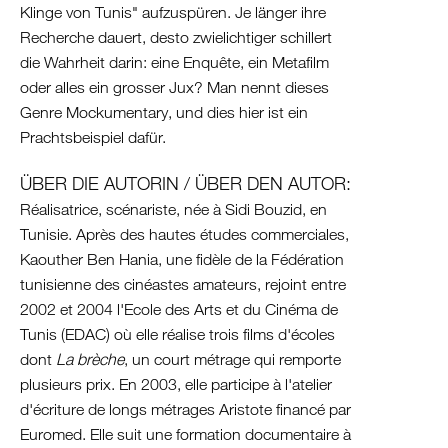
Albanien
Klinge von Tunis" aufzuspüren. Je länger ihre
Kosovo
Recherche dauert, desto zwielichtiger schillert
Nordmazedonien
die Wahrheit darin: eine Enquête, ein Metafilm
oder alles ein grosser Jux? Man nennt dieses
Serbien
Genre Mockumentary, und dies hier ist ein
Griechenland
Prachtsbeispiel dafür.
/
Türkei
ÜBER DIE AUTORIN / ÜBER DEN AUTOR:
/
Réalisatrice, scénariste, née à Sidi Bouzid, en
Zypern
Tunisie. Après des hautes études commerciales,
Griechenland
Kaouther Ben Hania, une fidèle de la Fédération
Türkei
tunisienne des cinéastes amateurs, rejoint entre
Zypern
2002 et 2004 l'Ecole des Arts et du Cinéma de
Levante
Tunis (EDAC) où elle réalise trois films d'écoles
/
dont
La brèche
, un court métrage qui remporte
plusieurs prix. En 2003, elle participe à l'atelier
Ägypten
d'écriture de longs métrages Aristote financé par
Syrien
Euromed. Elle suit une formation documentaire à
Libanon