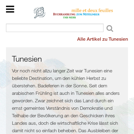
Home
Back
Länder
Kulturraum
Alle Artikel zu Tunesien
Veranstaltungen
Mittelmeer
Kinder/Jugend
Meer
Wir
Tunesien
und
lesen
mehr
Vor noch nicht allzu langer Zeit war Tunesien eine
für
beliebte Destination, um den kühlen Herbst zu
Flucht
Sie
überstehen. Badeferien in der Sonne. Seit dem
und
Dienstleistungen
arabischen Frühling ist auch in Tunesien alles anders
Migration
Über
geworden. Zwar zeichnet sich das Land durch ein
Maghreb
uns
ernst gemeintes Verständnis von Demokratie und
/
Teilhabe der Bevölkerung an den Geschicken ihres
Malta
Landes aus, doch die wirtschaftliche Krise lässt sich
Marokko
damit nicht so einfach beheben. Das Ausbleiben der