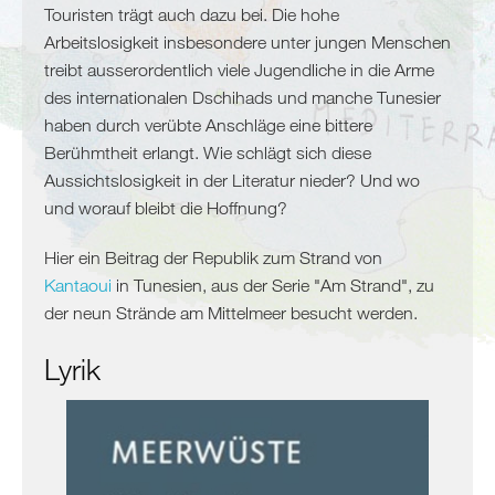
Algerien
Touristen trägt auch dazu bei. Die hohe
Tunesien
Arbeitslosigkeit insbesondere unter jungen Menschen
Libyen
treibt ausserordentlich viele Jugendliche in die Arme
Malta
des internationalen Dschihads und manche Tunesier
Nördliche
haben durch verübte Anschläge eine bittere
Mittelmeerküste
Berühmtheit erlangt. Wie schlägt sich diese
Aussichtslosigkeit in der Literatur nieder? Und wo
Spanien
und worauf bleibt die Hoffnung?
Frankreich
Italien
Hier ein Beitrag der Republik zum Strand von
Kantaoui
in Tunesien, aus der Serie "Am Strand", zu
Balkan
der neun Strände am Mittelmeer besucht werden.
Slowenien
Kroatien
Lyrik
Montenegro
Bosnien
und
Herzegowina