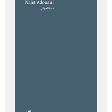
Albanien
Kosovo
Nordmazedonien
Serbien
Griechenland
/
Türkei
/
Zypern
Griechenland
Türkei
Zypern
Levante
/
Ägypten
Syrien
Libanon