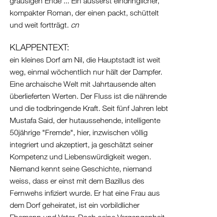
grausigen Ende ... Ein äusserst eindringlicher,
Israel
kompakter Roman, der einen packt, schüttelt
Palästina
und weit fortträgt.
cn
Ägypten
KLAPPENTEXT:
ein kleines Dorf am Nil, die Hauptstadt ist weit
weg, einmal wöchentlich nur hält der Dampfer.
Eine archaische Welt mit Jahrtausende alten
überlieferten Werten. Der Fluss ist die nährende
und die todbringende Kraft. Seit fünf Jahren lebt
Mustafa Said, der hutaussehende, intelligente
50jährige "Fremde", hier, inzwischen völlig
integriert und akzeptiert, ja geschätzt seiner
Kompetenz und Liebenswürdigkeit wegen.
Niemand kennt seine Geschichte, niemand
weiss, dass er einst mit dem Bazillus des
Fernwehs infiziert wurde. Er hat eine Frau aus
dem Dorf geheiratet, ist ein vorbildlicher
Ehemann und Vater. Doch seine Vergangenheit