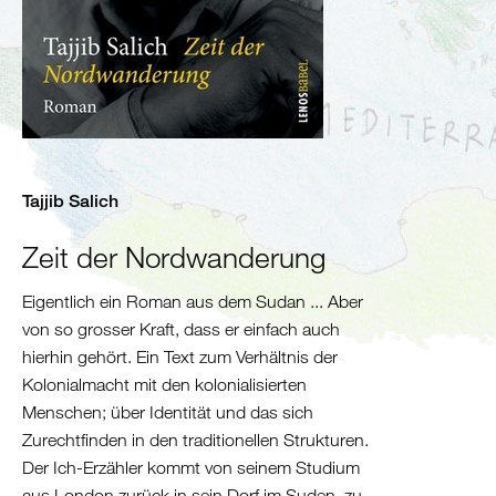
Algerien
Tunesien
Libyen
Malta
Nördliche
Mittelmeerküste
Spanien
Tajjib Salich
Frankreich
Italien
Zeit der Nordwanderung
Balkan
Eigentlich ein Roman aus dem Sudan ... Aber
Slowenien
von so grosser Kraft, dass er einfach auch
Kroatien
hierhin gehört. Ein Text zum Verhältnis der
Montenegro
Kolonialmacht mit den kolonialisierten
Menschen; über Identität und das sich
Bosnien
Zurechtfinden in den traditionellen Strukturen.
und
Der Ich-Erzähler kommt von seinem Studium
Herzegowina
aus London zurück in sein Dorf im Suden, zu