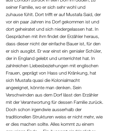
Albanien
seiner Familie, wo er sich sehr wohl und
Kosovo
zuhause fühlt. Dort trifft er auf Mustafa Said, der
Nordmazedonien
vor ein paar Jahren ins Dorf gekommen ist und
Serbien
dort geheiratet und sich niedergelassen hat. In
Griechenland
Gesprächen mit ihm findet der Erzähler heraus,
/
dass dieser nicht der einfache Bauer ist, für den
Türkei
er sich ausgibt. Er war einst ein genialer Schüler,
/
der in England gelebt und unterrichtet hat. In
Zypern
zahlreichen Liebesbeziehungen mit englischen
Frauen, geprägt von Hass und Kränkung, hat
Griechenland
sich Mustafa quasi die Kolonialmacht
Türkei
angeeignet, könnte man denken. Sein
Zypern
Verschwinden aus dem Dorf lässt den Erzähler
Levante
mit der Verantwortung für dessen Familie zurück.
/
Doch schon irgendwie ausserhalb der
Ägypten
traditionellen Strukturen weiss er nicht mehr, wie
Syrien
er dies machen sollte. Alles kommt zu einem
Libanon