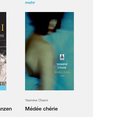
mehr
Yasmine Chami
anzen
Médée chérie