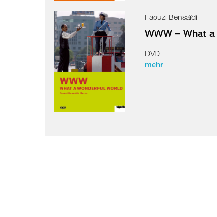
Faouzi Bensaïdi
Kosovo
WWW – What a 
Nordmazedonien
DVD
Serbien
mehr