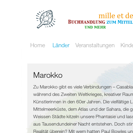
Home
Länder
Veranstaltungen
Kind
Kulturraum
Maghreb
Nördliche
Mittelmeer
/
Mittelmeerküste
Marokko
Meer
Malta
Spanien
Zu Marokko gibt es viele Verbindungen – Casablan
während des Zweiten Weltkrieges, kreativer Raum
und
Marokko
Frankreich
Künstlerinnen in den 60er Jahren. Die vielfältige 
Mittelmeerküste, dem Atlas und der Sahara, die 
mehr
Algerien
Italien
Weissen Städte kitzeln unsere Phantasie und las
aus Tausendundeiner Nacht entstehen. Doch stim
Flucht
Tunesien
Realität überein? Mit wem hatten Paul Bowles u