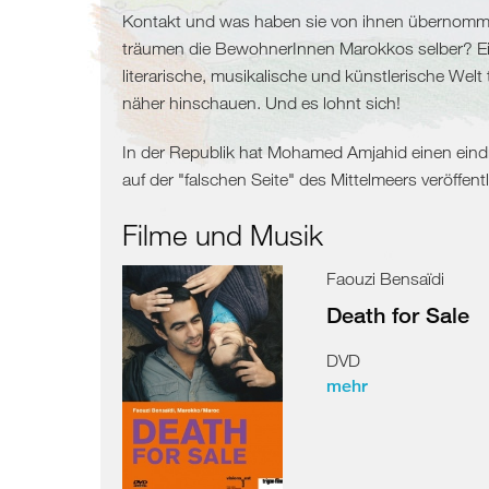
und
Libyen
Kontakt und was haben sie von ihnen übernom
träumen die BewohnerInnen Marokkos selber? Ei
Migration
Malta
literarische, musikalische und künstlerische Welt 
näher hinschauen. Und es lohnt sich!
Balkan
Griechenland
Levante
In der Republik hat Mohamed Amjahid einen eind
auf der "falschen Seite" des Mittelmeers veröffentl
Slowenien
/
/
Filme und Musik
Kroatien
Türkei
Ägypten
Faouzi Bensaïdi
Montenegro
/
Syrien
Death for Sale
Bosnien
Zypern
Libanon
DVD
und
Griechenland
Israel
mehr
Herzegowina
Türkei
Palästina
Albanien
Zypern
Ägypten