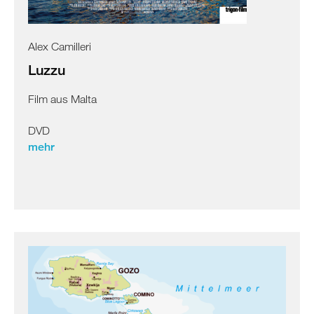
Albanien
Kosovo
Nordmazedonien
Alex Camilleri
Serbien
Luzzu
Griechenland
Film aus Malta
/
Türkei
DVD
/
mehr
Zypern
Griechenland
Türkei
Zypern
Levante
/
Ägypten
Syrien
Libanon