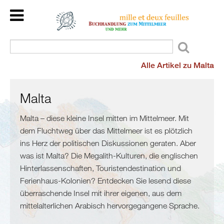
Home
Back
Länder
Kulturraum
Alle Artikel zu Malta
Veranstaltungen
Mittelmeer
Kinder/Jugend
Meer
Wir
Malta
und
lesen
mehr
Malta – diese kleine Insel mitten im Mittelmeer. Mit
für
dem Fluchtweg über das Mittelmeer ist es plötzlich
Flucht
Sie
ins Herz der politischen Diskussionen geraten. Aber
und
Dienstleistungen
was ist Malta? Die Megalith-Kulturen, die englischen
Migration
Über
Hinterlassenschaften, Touristendestination und
Maghreb
uns
Ferienhaus-Kolonien? Entdecken Sie lesend diese
/
überraschende Insel mit ihrer eigenen, aus dem
Malta
mittelalterlichen Arabisch hervorgegangene Sprache.
Marokko