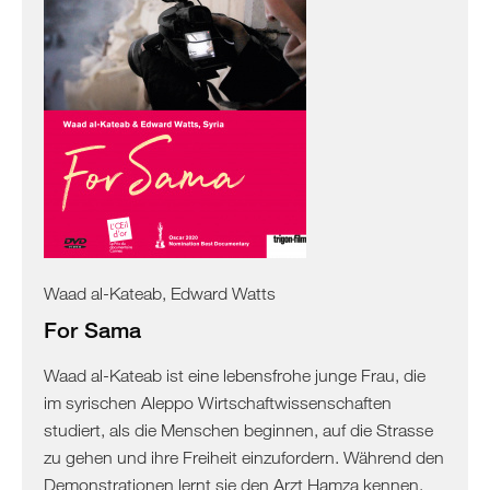
Albanien
Kosovo
Nordmazedonien
Serbien
Griechenland
/
Türkei
/
Zypern
Griechenland
Waad al-Kateab, Edward Watts
Türkei
For Sama
Zypern
Levante
Waad al-Kateab ist eine lebensfrohe junge Frau, die
/
im syrischen Aleppo Wirtschaftwissenschaften
Ägypten
studiert, als die Menschen beginnen, auf die Strasse
Syrien
zu gehen und ihre Freiheit einzufordern. Während den
Libanon
Demonstrationen lernt sie den Arzt Hamza kennen,