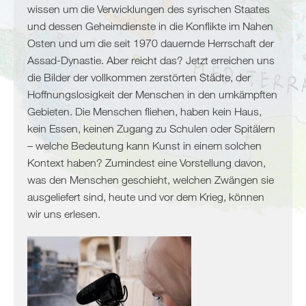
Algerien
wissen um die Verwicklungen des syrischen Staates
Tunesien
und dessen Geheimdienste in die Konflikte im Nahen
Libyen
Osten und um die seit 1970 dauernde Herrschaft der
Malta
Assad-Dynastie. Aber reicht das? Jetzt erreichen uns
Nördliche
die Bilder der vollkommen zerstörten Städte, der
Mittelmeerküste
Hoffnungslosigkeit der Menschen in den umkämpften
Gebieten. Die Menschen fliehen, haben kein Haus,
Spanien
kein Essen, keinen Zugang zu Schulen oder Spitälern
Frankreich
– welche Bedeutung kann Kunst in einem solchen
Italien
Kontext haben? Zumindest eine Vorstellung davon,
was den Menschen geschieht, welchen Zwängen sie
Balkan
ausgeliefert sind, heute und vor dem Krieg, können
Slowenien
wir uns erlesen.
Kroatien
Montenegro
Bosnien
und
Herzegowina