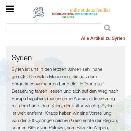
Home
Back
Länder
Kulturraum
Alle Artikel zu Syrien
Veranstaltungen
Mittelmeer
Kinder/Jugend
Meer
Wir
Syrien
und
lesen
mehr
Syrien ist uns in den letzten Jahren sehr nahe
für
gerückt. Die vielen Menschen, die aus dem
Flucht
Sie
bürgerkriegsversehrten Land die Hoffnung auf
und
Dienstleistungen
Besserung fahren liessen und sich auf den Weg nach
Migration
Über
Europa begaben, machen eine Auseinandersetzung
Maghreb
uns
mit dem Land, dem Krieg, der Kultur wichtig. Syrien
/
ist weit entfernt. Knapp haben wir eine Vorstellung
Malta
von der 3000jährigen reichen Geschichte der Region,
Marokko
kennen Bilder von Palmyra, vom Bazar in Aleppo,