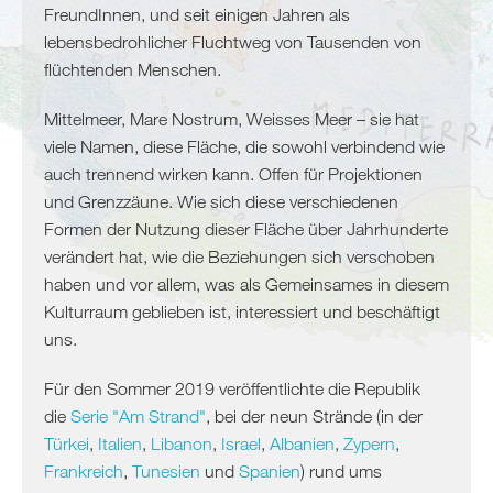
Algerien
FreundInnen, und seit einigen Jahren als
Tunesien
lebensbedrohlicher Fluchtweg von Tausenden von
Libyen
flüchtenden Menschen.
Malta
Mittelmeer, Mare Nostrum, Weisses Meer – sie hat
Nördliche
viele Namen, diese Fläche, die sowohl verbindend wie
Mittelmeerküste
auch trennend wirken kann. Offen für Projektionen
Spanien
und Grenzzäune. Wie sich diese verschiedenen
Frankreich
Formen der Nutzung dieser Fläche über Jahrhunderte
Italien
verändert hat, wie die Beziehungen sich verschoben
haben und vor allem, was als Gemeinsames in diesem
Balkan
Kulturraum geblieben ist, interessiert und beschäftigt
Slowenien
uns.
Kroatien
Montenegro
Für den Sommer 2019 veröffentlichte die Republik
Bosnien
die
Serie "Am Strand"
, bei der neun Strände (in der
und
Türkei
,
Italien
,
Libanon
,
Israel
,
Albanien
,
Zypern
,
Herzegowina
Frankreich
,
Tunesien
und
Spanien
) rund ums