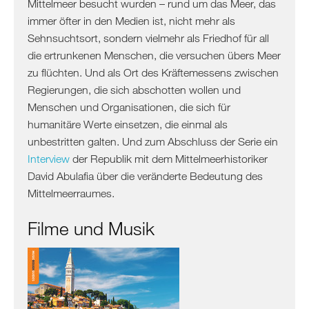
Mittelmeer besucht wurden – rund um das Meer, das
Albanien
immer öfter in den Medien ist, nicht mehr als
Kosovo
Sehnsuchtsort, sondern vielmehr als Friedhof für all
Nordmazedonien
die ertrunkenen Menschen, die versuchen übers Meer
Serbien
zu flüchten. Und als Ort des Kräftemessens zwischen
Griechenland
Regierungen, die sich abschotten wollen und
/
Menschen und Organisationen, die sich für
Türkei
humanitäre Werte einsetzen, die einmal als
/
unbestritten galten. Und zum Abschluss der Serie ein
Zypern
Interview
der Republik mit dem Mittelmeerhistoriker
Griechenland
David Abulafia über die veränderte Bedeutung des
Türkei
Mittelmeerraumes.
Zypern
Filme und Musik
Levante
/
Ägypten
Syrien
Libanon