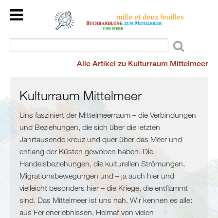
Home
Back
Länder
Kulturraum
Alle Artikel zu Kulturraum Mittelmeer
Veranstaltungen
Mittelmeer
Kinder/Jugend
Meer
Wir
Kulturraum Mittelmeer
und
lesen
mehr
Uns fasziniert der Mittelmeerraum – die Verbindungen
für
und Beziehungen, die sich über die letzten
Flucht
Sie
Jahrtausende kreuz und quer über das Meer und
und
Dienstleistungen
entlang der Küsten gewoben haben. Die
Migration
Über
Handelsbeziehungen, die kulturellen Strömungen,
Maghreb
uns
Migrationsbewegungen und – ja auch hier und
/
vielleicht besonders hier – die Kriege, die entflammt
Malta
sind. Das Mittelmeer ist uns nah. Wir kennen es alle:
Marokko
aus Ferienerlebnissen, Heimat von vielen